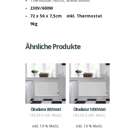
Thermostat rechts, Breite 60mm
230V/600W
72 x 56 x 7,5cm inkl. Thermostat
9kg
Ähnliche Produkte
Ölradiator 800 Watt
Ölradiator 1000 Watt
169,00
€
inkl. MwSt.
189,00
€
inkl. MwSt.
inkl. 19 % MwSt.
inkl. 19 % MwSt.